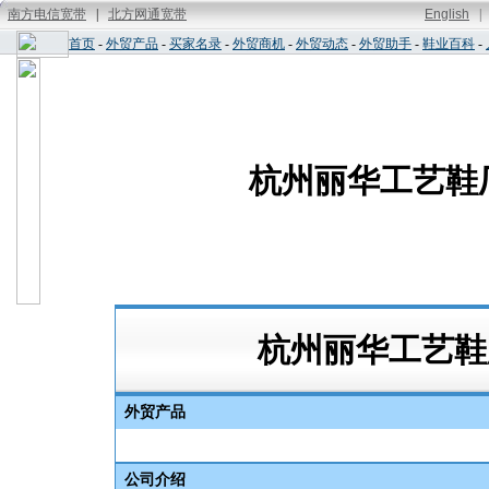
首页
-
外贸产品
-
买家名录
-
外贸商机
-
外贸动态
-
外贸助手
-
鞋业百科
-
杭州丽华工艺鞋
杭州丽华工艺
外贸产品
公司介绍