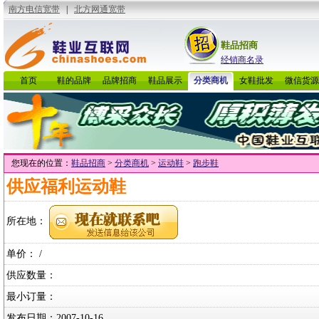
鞋品招商
经销商名录
首页
鞋的品牌
品牌招商
鞋品展示
分类商机
女鞋批发
微信货源
您现在的位置：
鞋品招商
>
分类商机
>
运动鞋
>
跑步鞋
供应福利运动鞋
所在地：
单价： /
供应数量：
最小订量：
发布日期：
2007-10-16