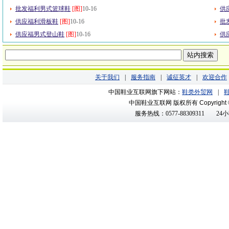
批发福利男式篮球鞋
[图]
10-16
供
供应福利滑板鞋
[图]
10-16
批
供应福男式登山鞋
[图]
10-16
供
关于我们
|
服务指南
|
诚征英才
|
欢迎合作
中国鞋业互联网旗下网站：
鞋类外贸网
|
中国鞋业互联网 版权所有
Copyright
服务热线：0577-88309311
24小