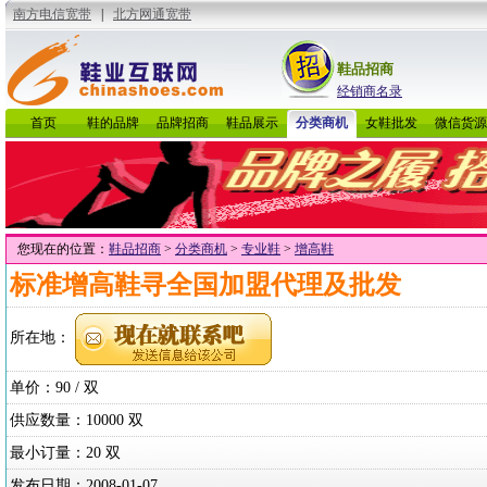
鞋品招商
经销商名录
首页
鞋的品牌
品牌招商
鞋品展示
分类商机
女鞋批发
微信货源
您现在的位置：
鞋品招商
>
分类商机
>
专业鞋
>
增高鞋
标准增高鞋寻全国加盟代理及批发
所在地：
单价：90 / 双
供应数量：10000 双
最小订量：20 双
发布日期：
2008-01-07