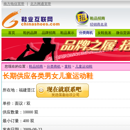
鞋品招商
经销商名录
首页
鞋的品牌
品牌招商
鞋品展示
分类商机
女鞋批发
微信货源
您现在的位置：
鞋品招商
>
分类商机
>
童鞋
>
儿童运动鞋
长期供应各类男女儿童运动鞋
所在地：
福建晋江
单价：面议 / 双
供应数量：10000 双
最小订量：400 双
发布日期：
2009-08-23