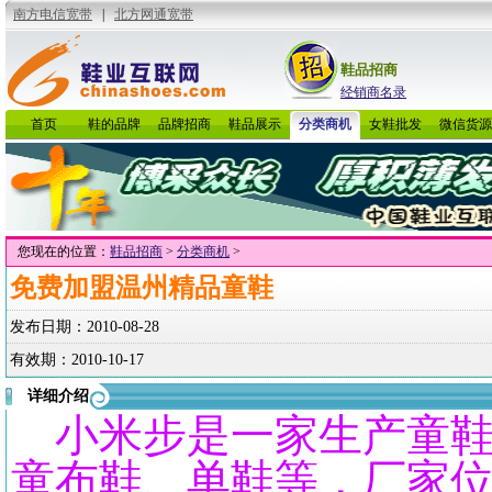
鞋品招商
经销商名录
首页
鞋的品牌
品牌招商
鞋品展示
分类商机
女鞋批发
微信货源
您现在的位置：
鞋品招商
>
分类商机
>
免费加盟温州精品童鞋
发布日期：
2010-08-28
有效期：
2010-10-17
详细介绍
小米步是一家生产童鞋
童布鞋、单鞋等，厂家