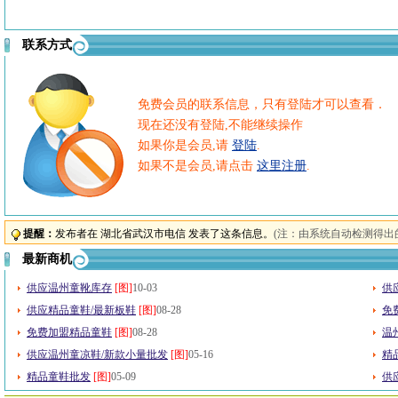
联系方式
免费会员的联系信息，只有登陆才可以查看．
现在还没有登陆,不能继续操作
如果你是会员,请
登陆
.
如果不是会员,请点击
这里注册
.
提醒：
发布者在 湖北省武汉市电信 发表了这条信息。
(注：由系统自动检测得出
最新商机
供应温州童靴库存
[图]
10-03
供
供应精品童鞋/最新板鞋
[图]
08-28
免
免费加盟精品童鞋
[图]
08-28
温
供应温州童凉鞋/新款小量批发
[图]
05-16
精
精品童鞋批发
[图]
05-09
供