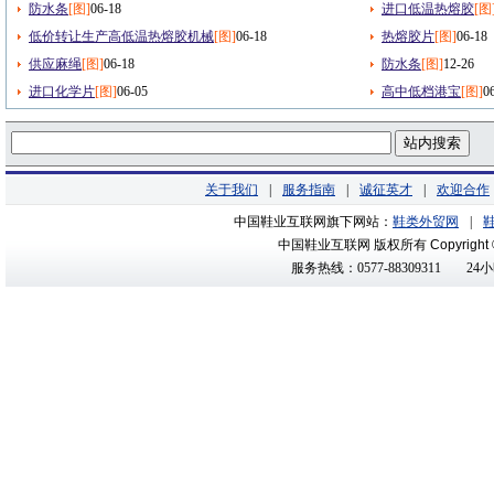
防水条
[图]
06-18
进口低温热熔胶
[图
低价转让生产高低温热熔胶机械
[图]
06-18
热熔胶片
[图]
06-18
供应麻绳
[图]
06-18
防水条
[图]
12-26
进口化学片
[图]
06-05
高中低档港宝
[图]
0
关于我们
|
服务指南
|
诚征英才
|
欢迎合作
中国鞋业互联网旗下网站：
鞋类外贸网
|
中国鞋业互联网 版权所有
Copyright
服务热线：0577-88309311
24小