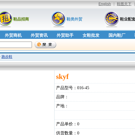
鞋品招商
鞋类外贸
鞋业配
外贸商机
外贸资讯
外贸助手
女鞋批发
国内鞋厂
>
跑步鞋
skyf
产品型号：
016-45
品牌：
产地：
产品单价：
0
供货数量：
0