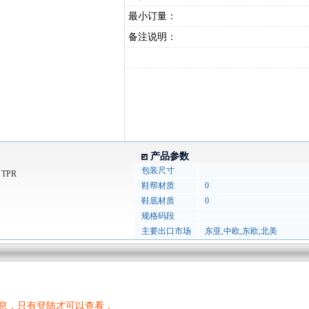
最小订量：
备注说明：
产品参数
包装尺寸
TPR
鞋帮材质
0
鞋底材质
0
规格码段
主要出口市场
东亚,中欧,东欧,北美
息，只有登陆才可以查看．