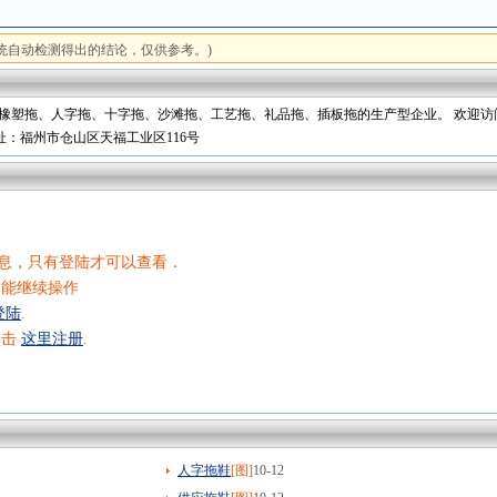
统自动检测得出的结论，仅供参考。)
成品橡塑拖、人字拖、十字拖、沙滩拖、工艺拖、礼品拖、插板拖的生产型企业。 欢迎
址：福州市仓山区天福工业区116号
息，只有登陆才可以查看．
不能继续操作
登陆
.
点击
这里注册
.
人字拖鞋
[图]
10-12