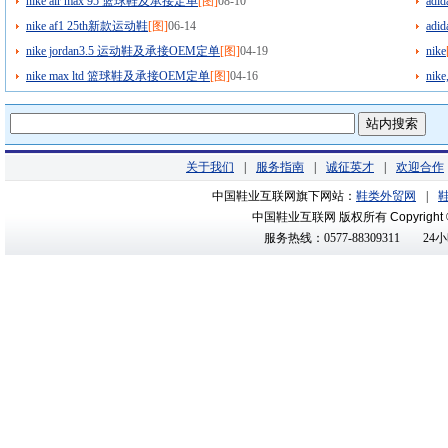
nike air max 95 篮球鞋及承接定单
[图]
08-10
ad
nike af1 25th新款运动鞋
[图]
06-14
ad
nike jordan3.5 运动鞋及承接OEM定单
[图]
04-19
nike
nike max ltd 篮球鞋及承接OEM定单
[图]
04-16
nik
关于我们
|
服务指南
|
诚征英才
|
欢迎合作
中国鞋业互联网旗下网站：
鞋类外贸网
|
中国鞋业互联网 版权所有
Copyright
服务热线：0577-88309311
24小