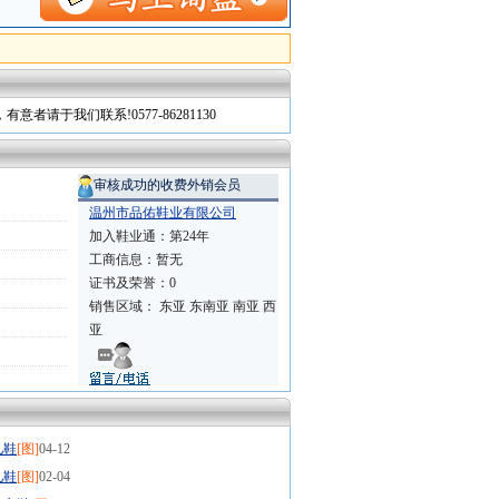
于我们联系!0577-86281130
审核成功的收费外销会员
温州市品佑鞋业有限公司
加入鞋业通：
第24年
工商信息：
暂无
证书及荣誉：
0
销售区域：
东亚 东南亚 南亚 西
亚
儿鞋
[图]
04-12
儿鞋
[图]
02-04