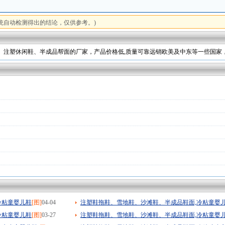
统自动检测得出的结论，仅供参考。)
注塑休闲鞋、半成品帮面的厂家，产品价格低,质量可靠远销欧美及中东等一些国家，有意者请
冷粘童婴儿鞋
[图]
04-04
注塑鞋拖鞋、雪地鞋、沙滩鞋、半成品鞋面,冷粘童婴
冷粘童婴儿鞋
[图]
03-27
注塑鞋拖鞋、雪地鞋、沙滩鞋、半成品鞋面,冷粘童婴