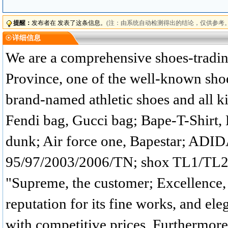
提醒：
发布者在 发表了这条信息。
(注：由系统自动检测得出的结论，仅供参考。
详细信息
We are a comprehensive shoes-trading
Province, one of the well-known shoes
brand-named athletic shoes and all k
Fendi bag, Gucci bag; Bape-T-Shirt, 
dunk; Air force one, Bapestar; AD
95/97/2003/2006/TN; shox TL1/TL2/
"Supreme, the customer; Excellence, 
reputation for its fine works, and ele
with competitive prices. Furthermore,