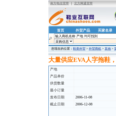
首页
外贸产品
买家名录
您现在的位置：
鞋类外贸
>
外贸商机
>
其他
>
大量供应EVA人字拖鞋
产地
产品单价
供货数量
最小订量
发布日期
2006-11-08
截止日期
2006-12-08