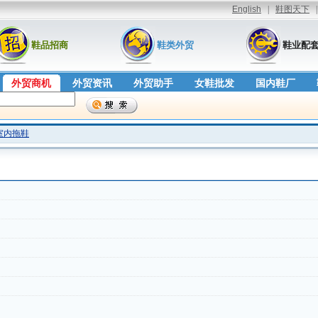
鞋品招商
鞋类外贸
鞋业配
外贸商机
外贸资讯
外贸助手
女鞋批发
国内鞋厂
室内拖鞋
，