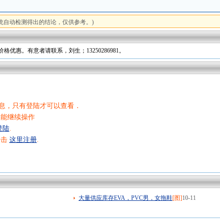
统自动检测得出的结论，仅供参考。)
优惠。有意者请联系，刘生；13250286981。
息，只有登陆才可以查看．
不能继续操作
登陆
.
点击
这里注册
.
大量供应库存EVA，PVC男，女拖鞋
[图]
10-11