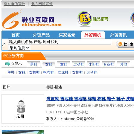
鞋品招商
首页
外贸产品
买家名录
外贸商机
外贸资讯
业务方向
仅显示
男鞋
女鞋
童鞋
运动鞋
休闲鞋
专业鞋
其他
单鞋
女靴
女棉鞋
帆布鞋
女凉鞋
女拖鞋
运动鞋
|
|
|
|
|
|
|
图片
标题-描述
裘皮靴 雪地鞋 雪地靴 棉鞋 棉靴 鞋子 靴子 皮
100纯正澳大利亚美利奴绵羊毛皮制作羊皮产地澳大利亚羊皮
C.X.PTYLTD驻中国办事处
联系人：xuxiaomei 公司总经理