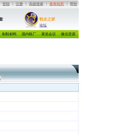
套
鞋友之家
论坛
制鞋材料
国内鞋厂
展览会议
微信货源