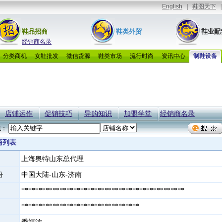
鞋品招商
鞋类外贸
鞋业配
经销商名录
分类商机
女鞋批发
微信货源
鞋类市场
流行时尚
资讯中心
制鞋设备
店铺运作
促销技巧
导购知识
加盟学堂
经销商名录
找：
商列表
上海奥特山东总代理
份
中国大陆-山东-济南
***********************************************
**********************************