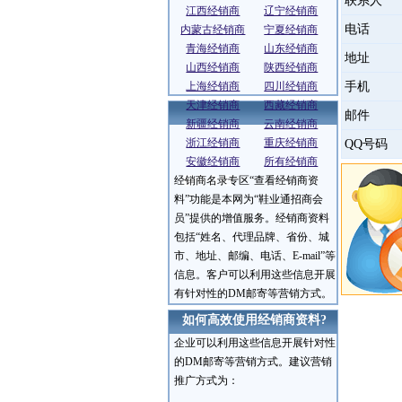
联系人
江西经销商
辽宁经销商
电话
内蒙古经销商
宁夏经销商
青海经销商
山东经销商
地址
山西经销商
陕西经销商
上海经销商
四川经销商
手机
天津经销商
西藏经销商
邮件
新疆经销商
云南经销商
浙江经销商
重庆经销商
QQ号码
安徽经销商
所有经销商
经销商名录专区“查看经销商资
服务介绍
料”功能是本网为“鞋业通招商会
员”提供的增值服务。经销商资料
包括“姓名、代理品牌、省份、城
市、地址、邮编、电话、E-mail”等
信息。客户可以利用这些信息开展
有针对性的DM邮寄等营销方式。
如何高效使用经销商资料?
企业可以利用这些信息开展针对性
的DM邮寄等营销方式。建议营销
推广方式为：