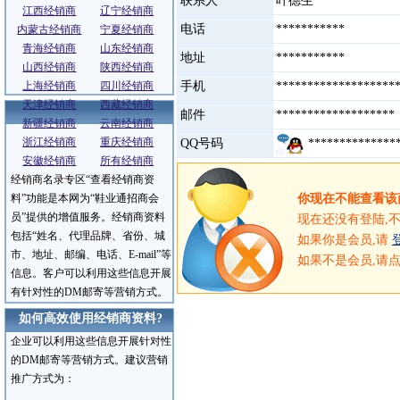
联系人
叶德生
江西经销商
辽宁经销商
电话
***********
内蒙古经销商
宁夏经销商
青海经销商
山东经销商
地址
***********
山西经销商
陕西经销商
上海经销商
四川经销商
手机
******************
天津经销商
西藏经销商
邮件
******************
新疆经销商
云南经销商
浙江经销商
重庆经销商
QQ号码
**************
安徽经销商
所有经销商
经销商名录专区“查看经销商资
服务介绍
料”功能是本网为“鞋业通招商会
你现在不能查看该
员”提供的增值服务。经销商资料
现在还没有登陆,
包括“姓名、代理品牌、省份、城
如果你是会员,请
市、地址、邮编、电话、E-mail”等
如果不是会员,请
信息。客户可以利用这些信息开展
有针对性的DM邮寄等营销方式。
如何高效使用经销商资料?
企业可以利用这些信息开展针对性
的DM邮寄等营销方式。建议营销
推广方式为：