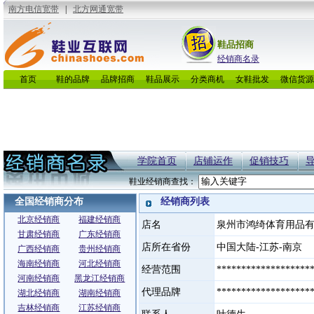
鞋品招商
经销商名录
首页
鞋的品牌
品牌招商
鞋品展示
分类商机
女鞋批发
微信货源
学院首页
店铺运作
促销技巧
鞋业经销商查找：
全国经销商分布
经销商列表
北京经销商
福建经销商
店名
泉州市鸿绮体育用品
甘肃经销商
广东经销商
店所在省份
中国大陆-江苏-南京
广西经销商
贵州经销商
海南经销商
河北经销商
经营范围
*******************
河南经销商
黑龙江经销商
代理品牌
*******************
湖北经销商
湖南经销商
吉林经销商
江苏经销商