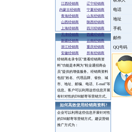
联系人
江西经销商
辽宁经销商
电话
内蒙古经销商
宁夏经销商
青海经销商
山东经销商
地址
山西经销商
陕西经销商
上海经销商
四川经销商
手机
天津经销商
西藏经销商
邮件
新疆经销商
云南经销商
浙江经销商
重庆经销商
QQ号码
安徽经销商
所有经销商
经销商名录专区“查看经销商资
服务介绍
料”功能是本网为“鞋业通招商会
员”提供的增值服务。经销商资料
包括“姓名、代理品牌、省份、城
市、地址、邮编、电话、E-mail”等
信息。客户可以利用这些信息开展
有针对性的DM邮寄等营销方式。
如何高效使用经销商资料?
企业可以利用这些信息开展针对性
的DM邮寄等营销方式。建议营销
推广方式为：