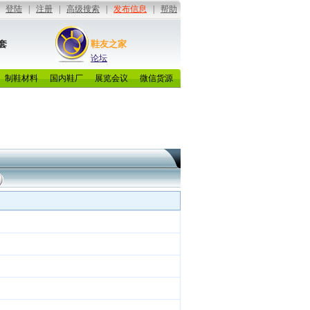
套
鞋友之家
论坛
制鞋材料
国内鞋厂
展览会议
微信货源