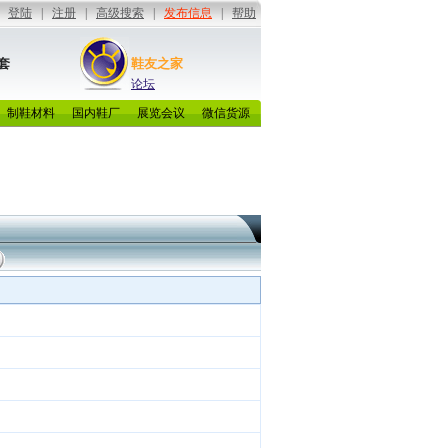
套
鞋友之家
论坛
制鞋材料
国内鞋厂
展览会议
微信货源