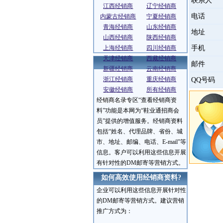
联系人
江西经销商
辽宁经销商
电话
内蒙古经销商
宁夏经销商
青海经销商
山东经销商
地址
山西经销商
陕西经销商
上海经销商
四川经销商
手机
天津经销商
西藏经销商
邮件
新疆经销商
云南经销商
浙江经销商
重庆经销商
QQ号码
安徽经销商
所有经销商
经销商名录专区“查看经销商资
服务介绍
料”功能是本网为“鞋业通招商会
员”提供的增值服务。经销商资料
包括“姓名、代理品牌、省份、城
市、地址、邮编、电话、E-mail”等
信息。客户可以利用这些信息开展
有针对性的DM邮寄等营销方式。
如何高效使用经销商资料?
企业可以利用这些信息开展针对性
的DM邮寄等营销方式。建议营销
推广方式为：