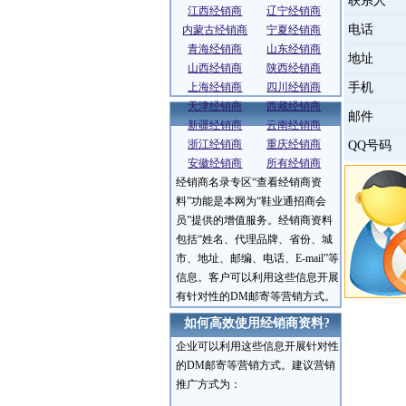
联系人
江西经销商
辽宁经销商
电话
内蒙古经销商
宁夏经销商
青海经销商
山东经销商
地址
山西经销商
陕西经销商
上海经销商
四川经销商
手机
天津经销商
西藏经销商
邮件
新疆经销商
云南经销商
浙江经销商
重庆经销商
QQ号码
安徽经销商
所有经销商
经销商名录专区“查看经销商资
服务介绍
料”功能是本网为“鞋业通招商会
员”提供的增值服务。经销商资料
包括“姓名、代理品牌、省份、城
市、地址、邮编、电话、E-mail”等
信息。客户可以利用这些信息开展
有针对性的DM邮寄等营销方式。
如何高效使用经销商资料?
企业可以利用这些信息开展针对性
的DM邮寄等营销方式。建议营销
推广方式为：