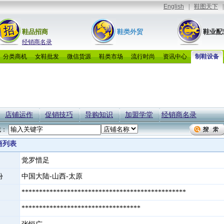
鞋品招商
鞋类外贸
鞋业配
经销商名录
分类商机
女鞋批发
微信货源
鞋类市场
流行时尚
资讯中心
制鞋设备
店铺运作
促销技巧
导购知识
加盟学堂
经销商名录
找：
商列表
觉罗惜足
份
中国大陆-山西-太原
***********************************************
**********************************