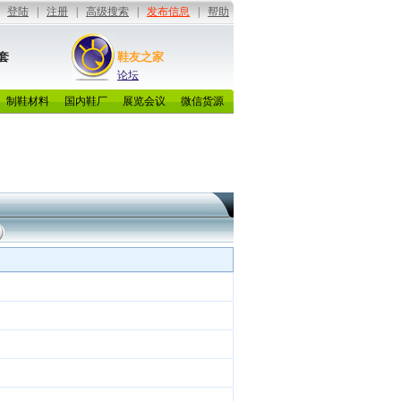
套
鞋友之家
论坛
制鞋材料
国内鞋厂
展览会议
微信货源